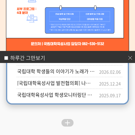
행사를 안내드립니다.
공지사항
국립대학육성사업 대학생 홍보대사 13
2026.07.31
기 모집
하루간 그만보기
옥상달빛과 함께 ♪방방곡곡 과제곡♪
2026.02.23
국립대학 학생들의 이야기가 노래가 된
2026.02.06
다! 국립대학 예능 콘텐츠 '방방곡곡 과
제곡'
[국립대학육성사업 발전협의회] 나의
2025.12.24
사연이 노래가 된다면?!
국립대학육성사업 학생모니터링단 7기
2025.09.17
최종 선발 결과 안내